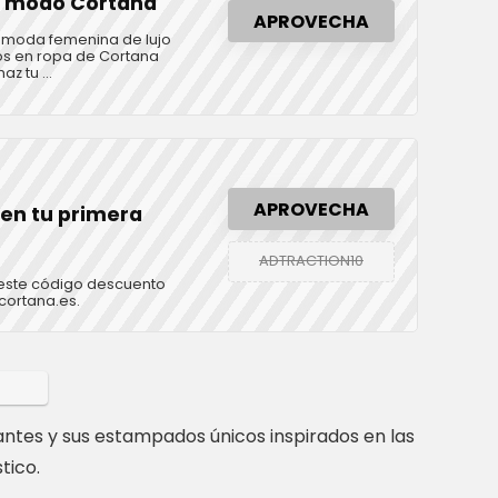
l modo Cortana
APROVECHA
r moda femenina de lujo
os en ropa de Cortana
z tu ...
APROVECHA
en tu primera
ADTRACTION10
este código descuento
cortana.es.
gantes y sus estampados únicos inspirados en las
tico.