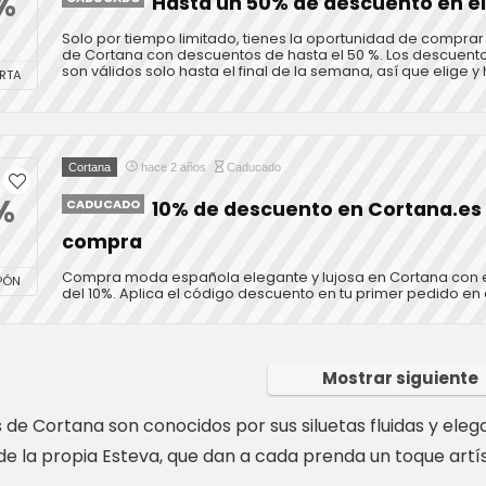
%
Hasta un 50% de descuento en e
Solo por tiempo limitado, tienes la oportunidad de compra
de Cortana con descuentos de hasta el 50 %. Los descuent
son válidos solo hasta el final de la semana, así que elige y ha
RTA
Cortana
hace 2 años
Caducado
%
CADUCADO
10% de descuento en Cortana.es 
compra
Compra moda española elegante y lujosa en Cortana con 
PÓN
del 10%. Aplica el código descuento en tu primer pedido en 
Mostrar siguiente
s de Cortana son conocidos por sus siluetas fluidas y ele
de la propia Esteva, que dan a cada prenda un toque artís