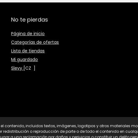
No te pierdas
Página de inicio
Categorías de ofertas
Lista de tiendas
Mi guardado
Slevy
[CZ
]
l contenido, incluidos textos, imágenes, logotipos y otros materiales mo
 redistribución o reproducción de parte o de todo el contenido en cualqui
lugar a una reclamación por daños y perjuicios o constituir un delito p