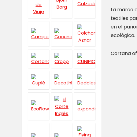
La marca o
textiles pa
en el pano
ecológica.
Cortana o