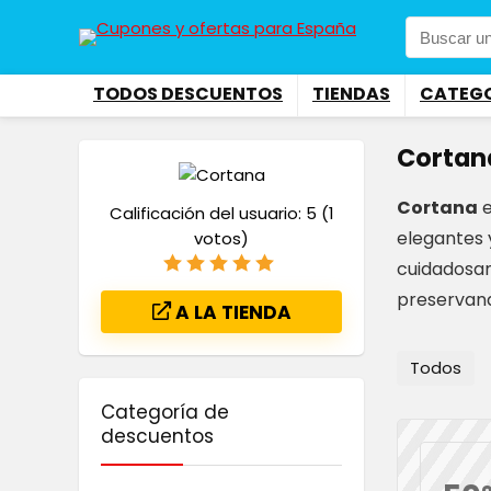
TODOS DESCUENTOS
TIENDAS
CATEG
Cortan
Cortana
e
Calificación del usuario:
5
(
1
elegantes 
votos)
cuidadosam
preservand
A LA TIENDA
Todos
Categoría de
descuentos