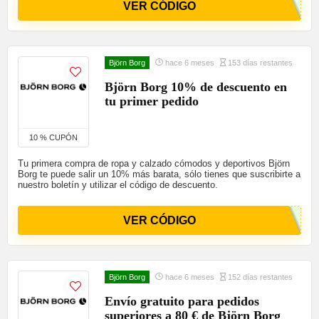
VER CÓDIGO
Björn Borg
hace 6 meses
153 días restantes
Björn Borg 10% de descuento en
tu primer pedido
10 % CUPÓN
Tu primera compra de ropa y calzado cómodos y deportivos Björn
Borg te puede salir un 10% más barata, sólo tienes que suscribirte a
nuestro boletín y utilizar el código de descuento.
VER CÓDIGO
Björn Borg
hace 6 meses
152 días restantes
Envío gratuito para pedidos
superiores a 80 € de Björn Borg