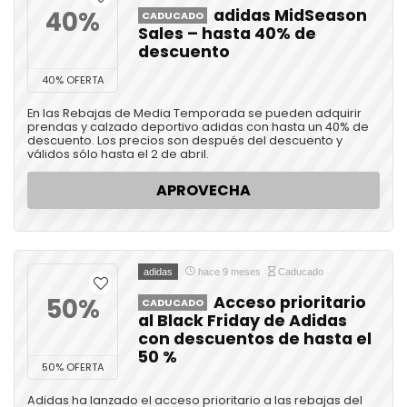
40%
adidas MidSeason
CADUCADO
Sales – hasta 40% de
descuento
40% OFERTA
En las Rebajas de Media Temporada se pueden adquirir
prendas y calzado deportivo adidas con hasta un 40% de
descuento. Los precios son después del descuento y
válidos sólo hasta el 2 de abril.
APROVECHA
adidas
hace 9 meses
Caducado
50%
Acceso prioritario
CADUCADO
al Black Friday de Adidas
con descuentos de hasta el
50 %
50% OFERTA
Adidas ha lanzado el acceso prioritario a las rebajas del